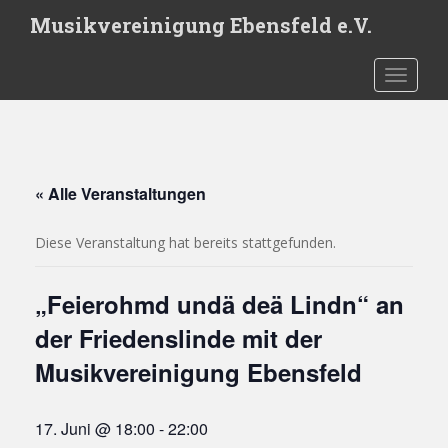
S
Musikvereinigung Ebensfeld e.V.
k
i
TOGGLE
p
t
o
m
a
« Alle Veranstaltungen
i
n
c
Diese Veranstaltung hat bereits stattgefunden.
o
n
„Feierohmd undä deä Lindn“ an
t
der Friedenslinde mit der
e
n
Musikvereinigung Ebensfeld
t
17. Juni @ 18:00
-
22:00