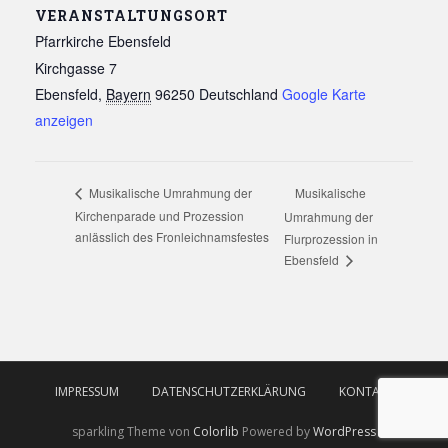
VERANSTALTUNGSORT
Pfarrkirche Ebensfeld
Kirchgasse 7
Ebensfeld
,
Bayern
96250
Deutschland
Google Karte
anzeigen
Musikalische
Musikalische Umrahmung der
Kirchenparade und Prozession
Umrahmung der
anlässlich des Fronleichnamsfestes
Flurprozession in
Ebensfeld
IMPRESSUM
DATENSCHUTZERKLÄRUNG
KONTAKT
sparkling Theme von
Colorlib
Powered by
WordPress