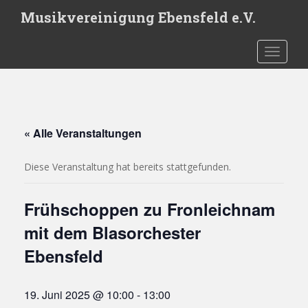
S
Musikvereinigung Ebensfeld e.V.
k
i
TOGGLE
p
t
o
m
a
« Alle Veranstaltungen
i
n
c
Diese Veranstaltung hat bereits stattgefunden.
o
n
Frühschoppen zu Fronleichnam
t
mit dem Blasorchester
e
n
Ebensfeld
t
19. Juni 2025 @ 10:00
-
13:00