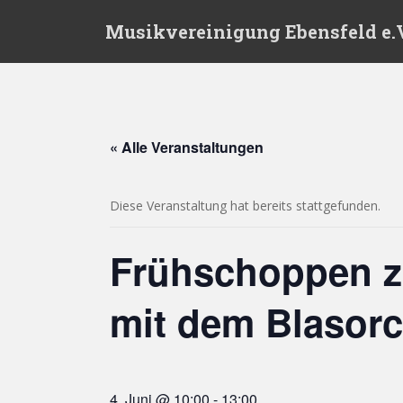
S
Musikvereinigung Ebensfeld e.V
k
i
p
t
o
m
« Alle Veranstaltungen
a
i
n
Diese Veranstaltung hat bereits stattgefunden.
c
o
Frühschoppen z
n
t
e
mit dem Blasorc
n
t
4. Juni @ 10:00
-
13:00