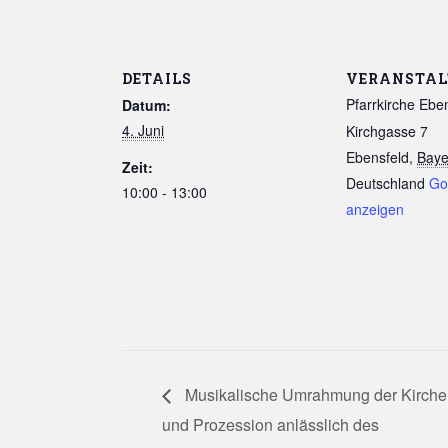
DETAILS
VERANSTA
Pfarrkirche Ebe
Datum:
4. Juni
Kirchgasse 7
Ebensfeld
,
Baye
Zeit:
Deutschland
Go
10:00 - 13:00
anzeigen
Musikalische Umrahmung der Kirch
und Prozession anlässlich des