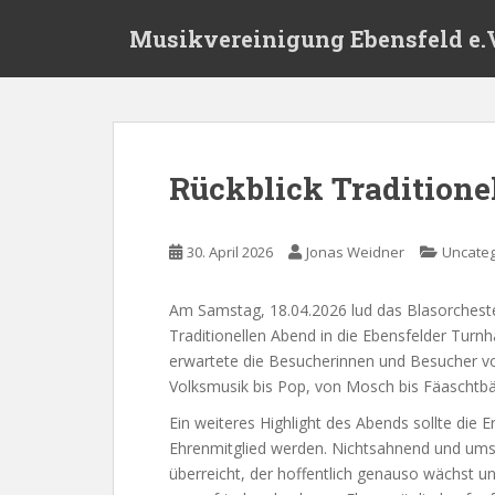
S
Musikvereinigung Ebensfeld e.V
k
i
p
t
o
m
Rückblick Traditione
a
i
n
30. April 2026
Jonas Weidner
Uncateg
c
o
Am Samstag, 18.04.2026 lud das Blasorcheste
n
Traditionellen Abend in die Ebensfelder Turnh
t
erwartete die Besucherinnen und Besucher vor
e
Volksmusik bis Pop, von Mosch bis Fäaschtbän
n
t
Ein weiteres Highlight des Abends sollte di
Ehrenmitglied werden. Nichtsahnend und ums
überreicht, der hoffentlich genauso wächst un