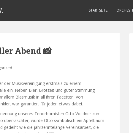
.
STARTSEITE
ORCHEST
ller Abend 📸
orized
r der Musikvereinigung erstmals zu einem
alle ein. Neben Bier, Brotzeit und guter Stimmung
 allem Blasmusik in all ihren Facetten. Von
kler, war garantiert für jeden etwas dabei.
e Ernennung unseres Tenorhornisten Otto Weidner zum
o überraschter, wurde Otto symbolisch ein Apfelbaum
d gedeiht wie die jahrzehntelange Vereinsarbeit, die