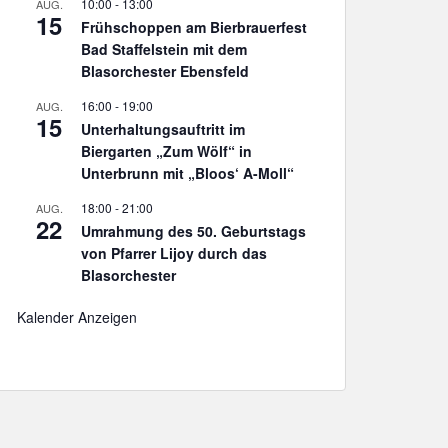
10:00
-
13:00
AUG.
15
Frühschoppen am Bierbrauerfest
Bad Staffelstein mit dem
Blasorchester Ebensfeld
16:00
-
19:00
AUG.
15
Unterhaltungsauftritt im
Biergarten „Zum Wölf“ in
Unterbrunn mit „Bloos‘ A-Moll“
18:00
-
21:00
AUG.
22
Umrahmung des 50. Geburtstags
von Pfarrer Lijoy durch das
Blasorchester
Kalender Anzeigen