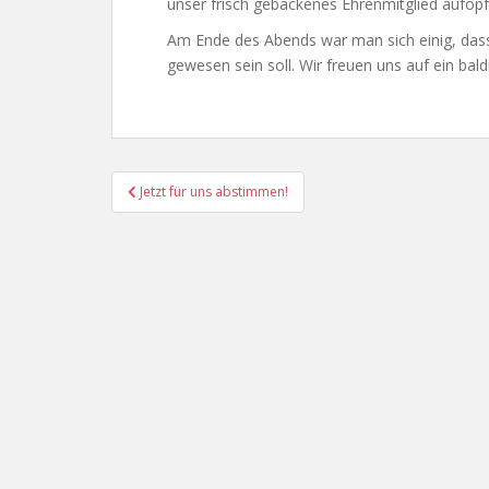
unser frisch gebackenes Ehrenmitglied aufopfe
Am Ende des Abends war man sich einig, dass 
gewesen sein soll. Wir freuen uns auf ein bal
Beitragsnavigation
Jetzt für uns abstimmen!