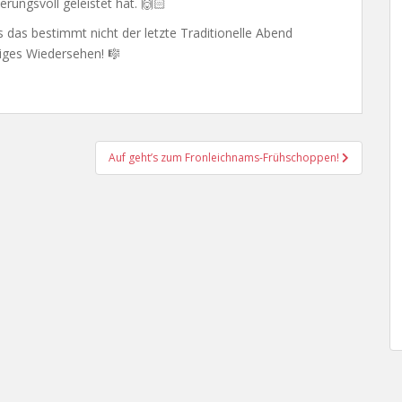
rungsvoll geleistet hat. 🙌🏻
das bestimmt nicht der letzte Traditionelle Abend
diges Wiedersehen! 🎼
Auf geht’s zum Fronleichnams-Frühschoppen!