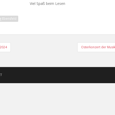
Viel Spaß beim Lesen
g Ebensfeld
igation
 2024
Osterkonzert der Musi
KT