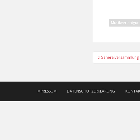
Musikvereinigun
Beitragsnav
Generalversammlung
IMPRESSUM
DATENSCHUTZERKLÄRUNG
KONTA