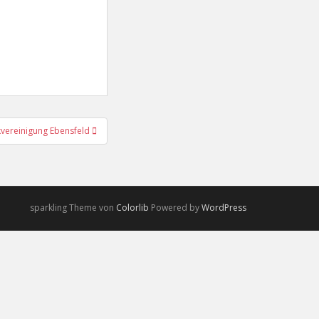
kvereinigung Ebensfeld
sparkling Theme von
Colorlib
Powered by
WordPress