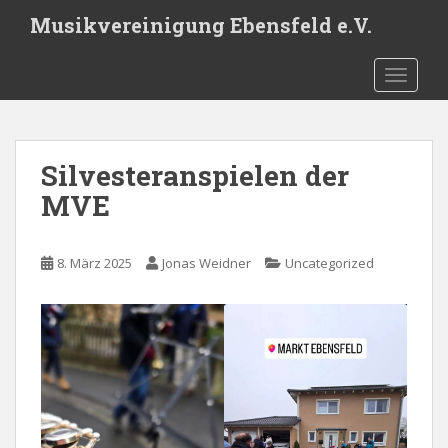
S
Musikvereinigung Ebensfeld e.V.
k
i
TOGGLE
p
t
o
m
Silvesteranspielen der
a
i
MVE
n
c
o
8. März 2025
Jonas Weidner
Uncategorized
n
t
e
n
t