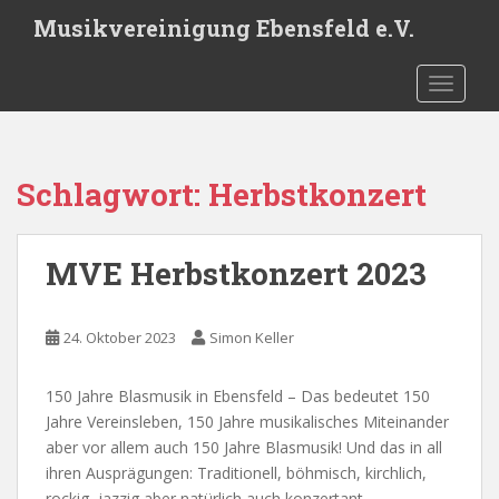
S
Musikvereinigung Ebensfeld e.V.
k
i
TOGGLE
p
t
o
m
Schlagwort:
Herbstkonzert
a
i
n
MVE Herbstkonzert 2023
c
o
n
24. Oktober 2023
Simon Keller
t
e
n
150 Jahre Blasmusik in Ebensfeld – Das bedeutet 150
t
Jahre Vereinsleben, 150 Jahre musikalisches Miteinander
aber vor allem auch 150 Jahre Blasmusik! Und das in all
ihren Ausprägungen: Traditionell, böhmisch, kirchlich,
rockig, jazzig aber natürlich auch konzertant.