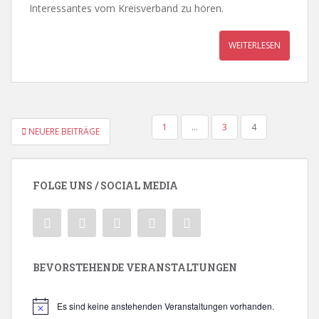
Interessantes vom Kreisverband zu hören.
WEITERLESEN
SEITENNUMMERIERUNG
1
…
3
4
NEUERE BEITRÄGE
DER
BEITRÄGE
FOLGE UNS / SOCIAL MEDIA
BEVORSTEHENDE VERANSTALTUNGEN
Es sind keine anstehenden Veranstaltungen vorhanden.