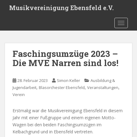
S
Musikvereinigung Ebensfeld e.V.
k
i
TOGGLE
p
t
o
m
Faschingsumzüge 2023 –
a
i
Die MVE Narren sind los!
n
c
o
28. Februar 2023
Simon Keller
Ausbildung &
,
,
,
n
Jugendarbeit
Blasorchester Ebensfeld
Veranstaltungen
t
Verein
e
n
Erstmalig war die Musikvereinigung Ebensfeld in diesem
t
Jahr mit einer Fußgruppe und einem eigenen Motto-
Wagen bei den beiden Faschingsumzügen im
Kelbachgrund und in Ebensfeld vertreten.