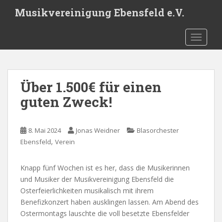
S
Musikvereinigung Ebensfeld e.V.
k
i
TOGGLE
p
t
o
m
Über 1.500€ für einen
a
i
guten Zweck!
n
c
o
8. Mai 2024
Jonas Weidner
Blasorchester
,
n
Ebensfeld
Verein
t
e
Knapp fünf Wochen ist es her, dass die Musikerinnen
n
und Musiker der Musikvereinigung Ebensfeld die
t
Osterfeierlichkeiten musikalisch mit ihrem
Benefizkonzert haben ausklingen lassen. Am Abend des
Ostermontags lauschte die voll besetzte Ebensfelder