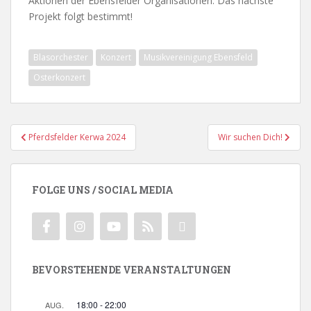
Aktionen der Ebensfelder Organisationen. Das nächste
Projekt folgt bestimmt!
Blasorchester
Konzert
Musikvereinigung Ebensfeld
Osterkonzert
Beitragsnavigation
Pferdsfelder Kerwa 2024
Wir suchen Dich!
FOLGE UNS / SOCIAL MEDIA
BEVORSTEHENDE VERANSTALTUNGEN
18:00
-
22:00
AUG.